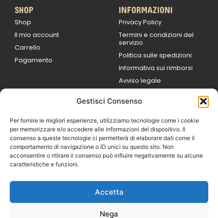
SHOP
INFORMAZIONI
Shop
Privacy Policy
Il mio account
Termini e condizioni del
servizio
Carrello
Politica sulle spedizioni
Pagamento
Informativa sui rimborsi
Avviso legale
Gestisci Consenso
ORARI DI LAVORO
Lun / Ven – 0
9:00
/
20:00
Per fornire le migliori esperienze, utilizziamo tecnologie come i cookie
Sabato 0
9:00 /
per memorizzare e/o accedere alle informazioni del dispositivo. Il
14:00
consenso a queste tecnologie ci permetterà di elaborare dati come il
16:30 /
20:00
comportamento di navigazione o ID unici su questo sito. Non
Domenica
acconsentire o ritirare il consenso può influire negativamente su alcune
chiuso
caratteristiche e funzioni.
Accetta
© 2026 Exotic Life di
Castaldi Luca | P.IVA
Nega