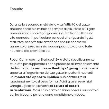
Esaurito
Durante la seconda metà della vita l’attività del gatto
anziano spesso diminuisce sempre di più. Per lo più i gatti
anziani sono contenti, di godersi in tutta tranquillità una
vita comoda. In particolare, per quel che riguarda i gatti
sterilizzati occorre fare attenzione che un eccessivo
aumento di peso non sia accompagnato da una forte
riduzione dell’attività fisica.
Royal Canin Ageing Sterilised 12+ è stato specificamente
studiato per supportare il sano processo di invecchiamento
del tuo micio. Il
complesso Healthy-Ageing
con licopene
apporta all’organismo del tuo gatto importanti nutrienti.
Un
moderato apporto lipidico
può contribuire al
raggiungimento del peso forma. Acidi grassi essenziali
Omega 3 possono favorire la
salute di ossa e
articolazioni.
Così il tuo gatto anziano riceve il supporto di
cui ha bisogno per una sana condizione di riposo.