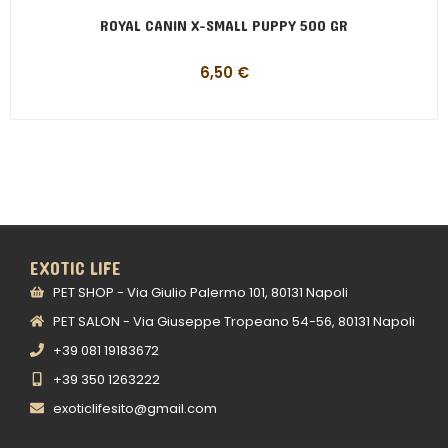
ROYAL CANIN X-SMALL PUPPY 500 GR
6,50
€
EXOTIC LIFE
PET SHOP - Via Giulio Palermo 101, 80131 Napoli
PET SALON - Via Giuseppe Tropeano 54-56, 80131 Napoli
+39 081 19183672
+39 350 1263222
exoticlifesito@gmail.com