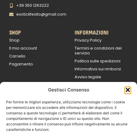
+39 350 1263222
exoticlifesito@gmail.com
SHOP
INFORMAZIONI
Shop
Privacy Policy
Il mio account
Termini e condizioni del
servizio
Carrello
Politica sulle spedizioni
Pagamento
Informativa sui rimborsi
Avviso legale
Gestisci Consenso
ORARI DI LAVORO
Lun / Ven – 0
9:00
/
20:00
Per fornire le migliori esperienze, utilizziamo tecnologie come i cookie
Sabato 0
9:00 /
per memorizzare e/o accedere alle informazioni del dispositivo. Il
14:00
consenso a queste tecnologie ci permetterà di elaborare dati come il
16:30 /
20:00
comportamento di navigazione o ID unici su questo sito. Non
Domenica
acconsentire o ritirare il consenso può influire negativamente su alcune
chiuso
caratteristiche e funzioni.