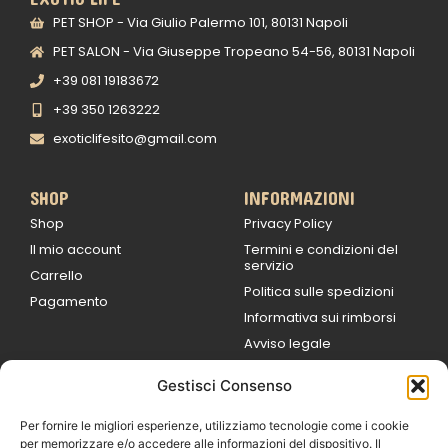
PET SHOP - Via Giulio Palermo 101, 80131 Napoli
PET SALON - Via Giuseppe Tropeano 54-56, 80131 Napoli
+39 081 19183672
+39 350 1263222
exoticlifesito@gmail.com
SHOP
INFORMAZIONI
Shop
Privacy Policy
Il mio account
Termini e condizioni del
servizio
Carrello
Politica sulle spedizioni
Pagamento
Informativa sui rimborsi
Avviso legale
Gestisci Consenso
ORARI DI LAVORO
Lun / Ven – 0
9:00
/
20:00
Per fornire le migliori esperienze, utilizziamo tecnologie come i cookie
Sabato 0
9:00 /
per memorizzare e/o accedere alle informazioni del dispositivo. Il