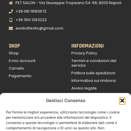
PET SALON - Via Giuseppe Tropeano 54-56, 80131 Napoli
+39 081 19183672
+39 350 1263222
exoticlifesito@gmail.com
SHOP
INFORMAZIONI
Shop
Privacy Policy
Il mio account
Termini e condizioni del
servizio
Carrello
Politica sulle spedizioni
Pagamento
Informativa sui rimborsi
Avviso legale
Gestisci Consenso
ORARI DI LAVORO
Lun / Ven – 0
9:00
/
20:00
Per fornire le migliori esperienze, utilizziamo tecnologie come i cookie
Sabato 0
9:00 /
per memorizzare e/o accedere alle informazioni del dispositivo. Il
14:00
consenso a queste tecnologie ci permetterà di elaborare dati come il
16:30 /
20:00
comportamento di navigazione o ID unici su questo sito. Non