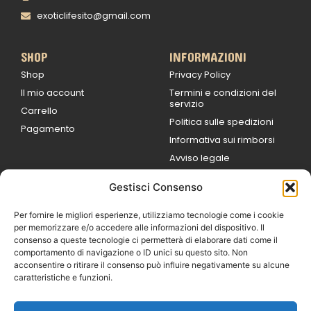
exoticlifesito@gmail.com
SHOP
INFORMAZIONI
Shop
Privacy Policy
Il mio account
Termini e condizioni del
servizio
Carrello
Politica sulle spedizioni
Pagamento
Informativa sui rimborsi
Avviso legale
Gestisci Consenso
ORARI DI LAVORO
Lun / Ven – 0
9:00
/
20:00
Per fornire le migliori esperienze, utilizziamo tecnologie come i cookie
Sabato 0
9:00 /
per memorizzare e/o accedere alle informazioni del dispositivo. Il
14:00
consenso a queste tecnologie ci permetterà di elaborare dati come il
16:30 /
20:00
comportamento di navigazione o ID unici su questo sito. Non
Domenica
acconsentire o ritirare il consenso può influire negativamente su alcune
chiuso
caratteristiche e funzioni.