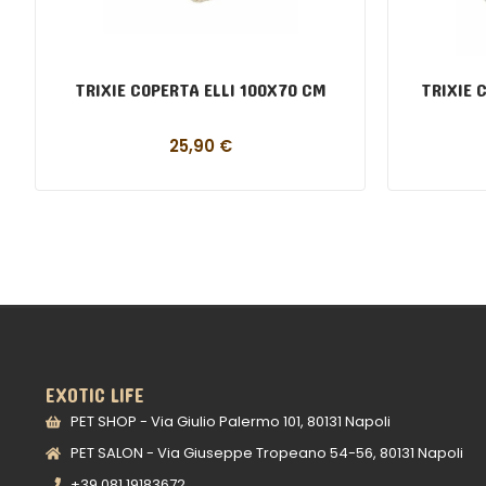
TRIXIE COPERTA ELLI 100X70 CM
TRIXIE 
25,90
€
EXOTIC LIFE
PET SHOP - Via Giulio Palermo 101, 80131 Napoli
PET SALON - Via Giuseppe Tropeano 54-56, 80131 Napoli
+39 081 19183672