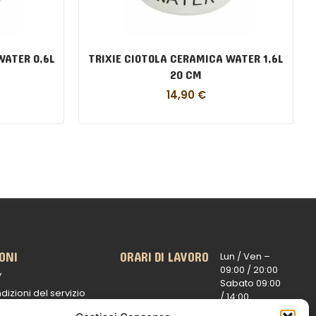
WATER 0,6L
TRIXIE CIOTOLA CERAMICA WATER 1,6L
20 CM
14,90
€
ONI
ORARI DI LAVORO
Lun / Ven –
0
9:00 /
20:00
y
Sabato 0
9:00
dizioni del servizio
/
14:00
16:30 /
20:00
 spedizioni