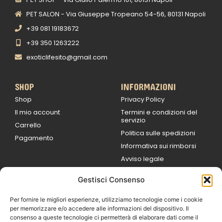
PET SALON - Via Giuseppe Tropeano 54-56, 80131 Napoli
+39 081 19183672
+39 350 1263222
exoticlifesito@gmail.com
SHOP
INFORMAZIONI
Shop
Privacy Policy
Il mio account
Termini e condizioni del
servizio
Carrello
Politica sulle spedizioni
Pagamento
Informativa sui rimborsi
Avviso legale
Gestisci Consenso
ORARI DI LAVORO
Lun / Ven – 0
9:00
/
20:00
Per fornire le migliori esperienze, utilizziamo tecnologie come i cookie
Sabato 0
9:00 /
per memorizzare e/o accedere alle informazioni del dispositivo. Il
14:00
consenso a queste tecnologie ci permetterà di elaborare dati come il