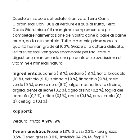
Questo è il sapore dell’estate: è arrivata Terra Canis
Giardiniera! Con l’80% di verdure e il 20% di frutta, Terra
Canis Giardiniera è il mangime complementare per
completare l’alimentazione del vostro cane a base di carne
cruda, cotta o in scatola. Tutte le materie prime sono in
qualità human grade al 100%. Grazie alla cottura delicata,
le fibre vegetali vengono scomposte per facilitare la
digestione, mantenendo una percentuale elevatissima di
vitamine e minerali naturali.
Ingredienti:
zucchino (18 %), sedano (18 %), fior di broccolo
(18 %), cetriolo (9 %), spinacio (9 %), finocchio (9 %), mela
verde (9 %), cavolo nero (8 %), alga marina, lievito di birra,
argilla, dente di leone (0,2 %), aglio orsino (0,2 %), foglia del
carciofo (0,2 %), urtica (0,1 %), aneto (0,1 %), prezzemolo (0,1
%), cerfoglio (0,1 %)
Rapporti:
Verdura : frutta = 91% : 9%
Tenori analitici:
Proteine 1.3%, Grassi 0.2%, Fibra grezza
0,6%, Ceneri grezze 0.8%, Umidità: 94.2%, MJ/kg: 0.7