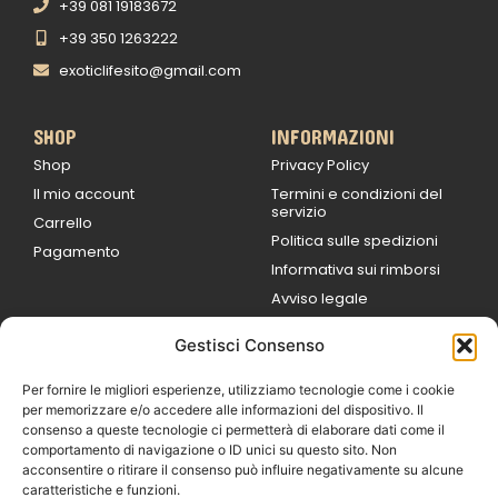
+39 081 19183672
+39 350 1263222
exoticlifesito@gmail.com
SHOP
INFORMAZIONI
Shop
Privacy Policy
Il mio account
Termini e condizioni del
servizio
Carrello
Politica sulle spedizioni
Pagamento
Informativa sui rimborsi
Avviso legale
Gestisci Consenso
ORARI DI LAVORO
Lun / Ven – 0
9:00
/
20:00
Per fornire le migliori esperienze, utilizziamo tecnologie come i cookie
Sabato 0
9:00 /
per memorizzare e/o accedere alle informazioni del dispositivo. Il
14:00
consenso a queste tecnologie ci permetterà di elaborare dati come il
16:30 /
20:00
comportamento di navigazione o ID unici su questo sito. Non
Domenica
acconsentire o ritirare il consenso può influire negativamente su alcune
chiuso
caratteristiche e funzioni.