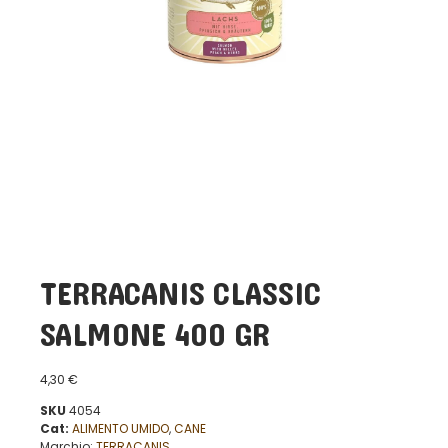
TERRACANIS CLASSIC
SALMONE 400 GR
4,30
€
SKU
4054
Cat:
ALIMENTO UMIDO
,
CANE
Marchio:
TERRACANIS