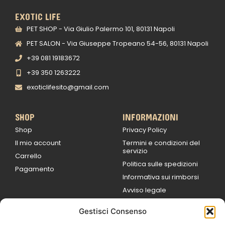
EXOTIC LIFE
PET SHOP - Via Giulio Palermo 101, 80131 Napoli
PET SALON - Via Giuseppe Tropeano 54-56, 80131 Napoli
+39 081 19183672
+39 350 1263222
exoticlifesito@gmail.com
SHOP
INFORMAZIONI
Shop
Privacy Policy
Il mio account
Termini e condizioni del
servizio
Carrello
Politica sulle spedizioni
Pagamento
Informativa sui rimborsi
Avviso legale
Gestisci Consenso
ORARI DI LAVORO
Lun / Ven – 0
9:00