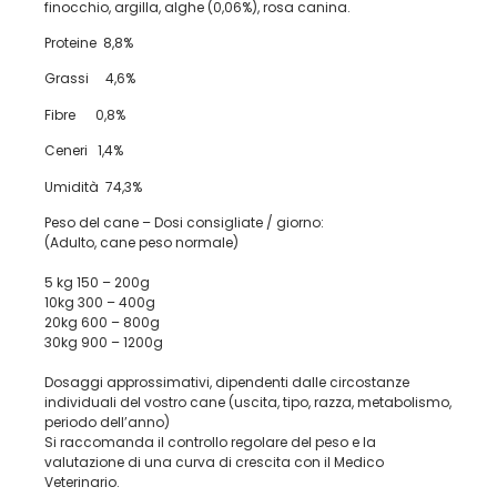
finocchio, argilla, alghe (0,06%), rosa canina.
Proteine 8,8%
Grassi 4,6%
Fibre 0,8%
Ceneri 1,4%
Umidità 74,3%
Peso del cane – Dosi consigliate / giorno:
(Adulto, cane peso normale)
5 kg 150 – 200g
10kg 300 – 400g
20kg 600 – 800g
30kg 900 – 1200g
Dosaggi approssimativi, dipendenti dalle circostanze
individuali del vostro cane (uscita, tipo, razza, metabolismo,
periodo dell’anno)
Si raccomanda il controllo regolare del peso e la
valutazione di una curva di crescita con il Medico
Veterinario.