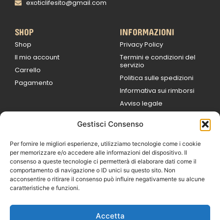
exoticlifesito@gmail.com
SHOP
INFORMAZIONI
Shop
Privacy Policy
Il mio account
Termini e condizioni del
servizio
Carrello
Politica sulle spedizioni
Pagamento
Informativa sui rimborsi
Avviso legale
Gestisci Consenso
ORARI DI LAVORO
Lun / Ven – 0
9:00
/
20:00
Per fornire le migliori esperienze, utilizziamo tecnologie come i cookie
Sabato 0
9:00 /
per memorizzare e/o accedere alle informazioni del dispositivo. Il
14:00
consenso a queste tecnologie ci permetterà di elaborare dati come il
16:30 /
20:00
comportamento di navigazione o ID unici su questo sito. Non
Domenica
acconsentire o ritirare il consenso può influire negativamente su alcune
chiuso
caratteristiche e funzioni.
Accetta