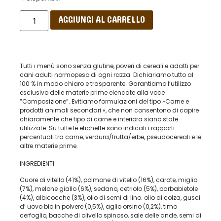
AGGIUNGI AL CARRELLO
Tutti i menù sono senza glutine, poveri di cereali e adatti per
cani adulti normopeso di ogni razza. Dichiariamo tutto al
100 % in modo chiaro e trasparente. Garantiamo l’utilizzo
esclusivo delle materie prime elencate alla voce
“Composizione”. Evitiamo formulazioni del tipo »Carne e
prodotti animali secondari «, che non consentono di capire
chiaramente che tipo di carne e interiora siano state
utilizzate. Su tutte le etichette sono indicati i rapporti
percentuali tra carne, verdura/frutta/erbe, pseudocereali e le
altre materie prime.
INGREDIENTI
Cuore di vitello (41%), polmone di vitello (16%), carote, miglio
(7%), melone giallo (6%), sedano, cetriolo (5%), barbabietole
(4%), albicocche (3%), olio di semi di lino. olio di colza, gusci
d’ uovo bio in polvere (0,5%), aglio orsino (0,2%), timo
cerfoglio, bacche di olivello spinoso, sale delle ande, semi di