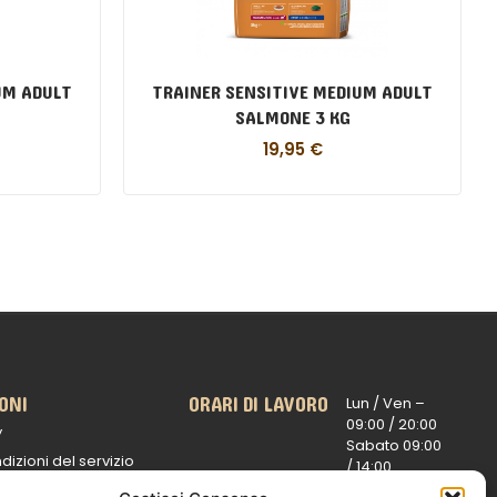
UM ADULT
TRAINER SENSITIVE MEDIUM ADULT
SALMONE 3 KG
19,95
€
ONI
ORARI DI LAVORO
Lun / Ven –
0
9:00 /
20:00
y
Sabato 0
9:00
dizioni del servizio
/
14:00
16:30 /
20:00
 spedizioni