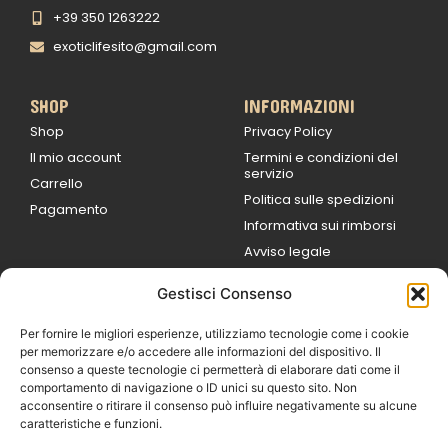
+39 350 1263222
exoticlifesito@gmail.com
SHOP
INFORMAZIONI
Shop
Privacy Policy
Il mio account
Termini e condizioni del
servizio
Carrello
Politica sulle spedizioni
Pagamento
Informativa sui rimborsi
Avviso legale
Gestisci Consenso
ORARI DI LAVORO
Lun / Ven – 0
9:00
/
20:00
Per fornire le migliori esperienze, utilizziamo tecnologie come i cookie
Sabato 0
9:00 /
per memorizzare e/o accedere alle informazioni del dispositivo. Il
14:00
consenso a queste tecnologie ci permetterà di elaborare dati come il
16:30 /
20:00
comportamento di navigazione o ID unici su questo sito. Non
Domenica
acconsentire o ritirare il consenso può influire negativamente su alcune
chiuso
caratteristiche e funzioni.