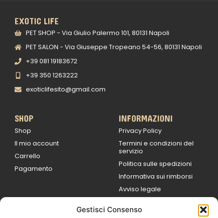
EXOTIC LIFE
PET SHOP - Via Giulio Palermo 101, 80131 Napoli
PET SALON - Via Giuseppe Tropeano 54-56, 80131 Napoli
+39 081 19183672
+39 350 1263222
exoticlifesito@gmail.com
SHOP
INFORMAZIONI
Shop
Privacy Policy
Il mio account
Termini e condizioni del
servizio
Carrello
Politica sulle spedizioni
Pagamento
Informativa sui rimborsi
Avviso legale
Gestisci Consenso
ORARI DI LAVORO
Lun / Ven – 0
9:00