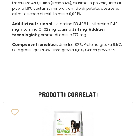
(merluzzo 4%), suino (fresco 4%), plasma in polvere, fibra di
pisello 1,9%, sostanze minerali, amido di patata, destrosio,
estratto secco di mirtillo rosso 0,001%.
Additivi nutrizionali:
vitamina D3 408 UI; vitamina E 40
mg; vitamina C 102 mg; taurina 294 mg;
Additivi
tecnologici:
gomma di cassia 177 mg.
Componenti analitici:
Umidità 82%; Proteina grezza 9,5%;
Oli e grassi grezzi 3%; Fibra grezza 0,8%; Ceneri grezze 3%.
PRODOTTI CORRELATI