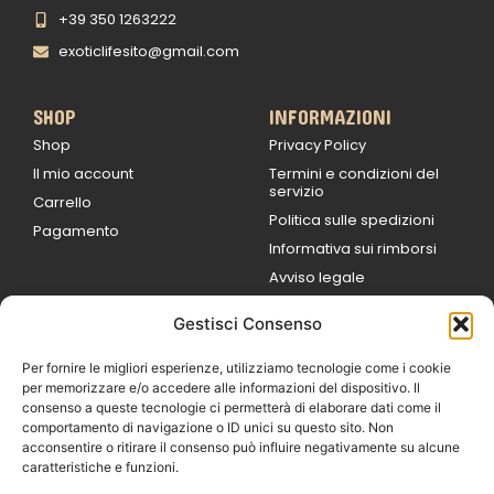
+39 350 1263222
exoticlifesito@gmail.com
SHOP
INFORMAZIONI
Shop
Privacy Policy
Il mio account
Termini e condizioni del
servizio
Carrello
Politica sulle spedizioni
Pagamento
Informativa sui rimborsi
Avviso legale
Gestisci Consenso
ORARI DI LAVORO
Lun / Ven – 0
9:00
/
20:00
Per fornire le migliori esperienze, utilizziamo tecnologie come i cookie
Sabato 0
9:00 /
per memorizzare e/o accedere alle informazioni del dispositivo. Il
14:00
consenso a queste tecnologie ci permetterà di elaborare dati come il
16:30 /
20:00
comportamento di navigazione o ID unici su questo sito. Non
Domenica
acconsentire o ritirare il consenso può influire negativamente su alcune
chiuso
caratteristiche e funzioni.