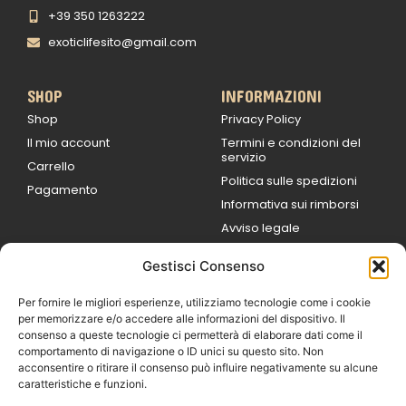
+39 350 1263222
exoticlifesito@gmail.com
SHOP
INFORMAZIONI
Shop
Privacy Policy
Il mio account
Termini e condizioni del
servizio
Carrello
Politica sulle spedizioni
Pagamento
Informativa sui rimborsi
Avviso legale
Gestisci Consenso
ORARI DI LAVORO
Lun / Ven – 0
9:00
/
20:00
Per fornire le migliori esperienze, utilizziamo tecnologie come i cookie
Sabato 0
9:00 /
per memorizzare e/o accedere alle informazioni del dispositivo. Il
14:00
consenso a queste tecnologie ci permetterà di elaborare dati come il
16:30 /
20:00
comportamento di navigazione o ID unici su questo sito. Non
Domenica
acconsentire o ritirare il consenso può influire negativamente su alcune
chiuso
caratteristiche e funzioni.