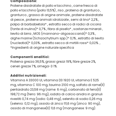
Composizione:
Proteine disidratate di pollo e tacchino , carne fresca di
pollo e tacchino (pollo 13,5%) , riso , proteina di granturco ,
granturco , grasso di origine animale , proteine disidratate
di pesce , proteine animali idrolizzate , semi di lino* 2,2% ,
polpa di barbabietola* , estratto secco di radici di cicoria
(fonte di inulina)* 0,7% , fibra di pisello* , sostanze minerali ,
lievito di birra , MOS (mannano-oligosaccaridi)* 0,3% ,
alghe marine (Schizochytrium spp.)* 0,1% , estratto di lievito
(nucleotidi)* 0,03% , estratto secco di mirtilli rossi* 0,02%. ,
*Ingredienti di origine naturale specifica
Componenti analitici:
Proteina grezza 36,5%, grassi grezzi 19%, fibre grezze 2%,
ceneri grezze 7%, omega-3 1%.
Additivi nutrizionali:
Vitamina A 33000 UI, vitamina D3 1920 UI, vitamina E 525
mg, vitamina C 100 mg, taurina 2100 mg, solfato di rame(II)
pentaidrato 23,58 mg (rame: 6 mg), carbonato di ferro(II)
198,72 mg (ferro: 96 mg), iodato di calcio anidro in granuli
rivestiti 0,74 mg (iodio: 0,48 mg), selenito di sodio 0,26 mg
(selenio: 0,12 mg), ossido di zinco 111,6 mg (zinco: 90 mg),
ossido di manganese(II) 11,6 mg (manganese: 9 mg).