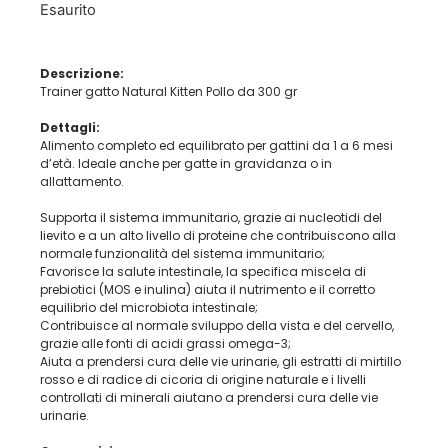
Esaurito
Descrizione:
Trainer gatto Natural Kitten Pollo da 300 gr
Dettagli:
Alimento completo ed equilibrato per gattini da 1 a 6 mesi
d’età. Ideale anche per gatte in gravidanza o in
allattamento.
Supporta il sistema immunitario, grazie ai nucleotidi del
lievito e a un alto livello di proteine che contribuiscono alla
normale funzionalità del sistema immunitario;
Favorisce la salute intestinale, la specifica miscela di
prebiotici (MOS e inulina) aiuta il nutrimento e il corretto
equilibrio del microbiota intestinale;
Contribuisce al normale sviluppo della vista e del cervello,
grazie alle fonti di acidi grassi omega-3;
Aiuta a prendersi cura delle vie urinarie, gli estratti di mirtillo
rosso e di radice di cicoria di origine naturale e i livelli
controllati di minerali aiutano a prendersi cura delle vie
urinarie.