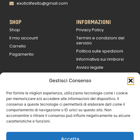
exoticlifesito@gmail.com
SHOP
INFORMAZIONI
Shop
Privacy Policy
Il mio account
Termini e condizioni del
servizio
Carrello
Politica sulle spedizioni
Pagamento
Informativa sui rimborsi
Avviso legale
Gestisci Consenso
ORARI DI LAVORO
Lun / Ven – 0
9:00
/
20:00
Per fornire le migliori esperienze, utilizziamo tecnologie come i cookie
Sabato 0
9:00 /
per memorizzare e/o accedere alle informazioni del dispositivo. Il
14:00
consenso a queste tecnologie ci permetterà di elaborare dati come il
16:30 /
20:00
comportamento di navigazione o ID unici su questo sito. Non
Domenica
acconsentire o ritirare il consenso può influire negativamente su alcune
chiuso
caratteristiche e funzioni.
Accetta