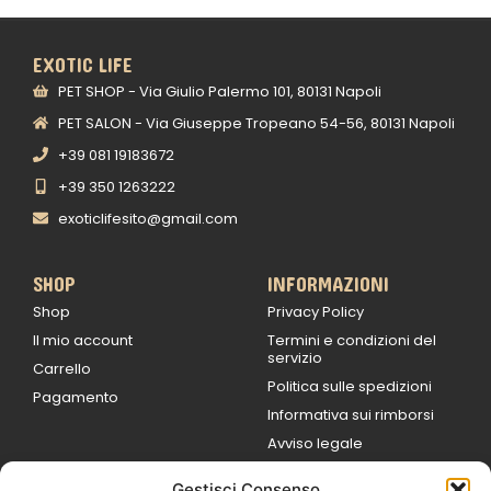
EXOTIC LIFE
PET SHOP - Via Giulio Palermo 101, 80131 Napoli
PET SALON - Via Giuseppe Tropeano 54-56, 80131 Napoli
+39 081 19183672
+39 350 1263222
exoticlifesito@gmail.com
SHOP
INFORMAZIONI
Shop
Privacy Policy
Il mio account
Termini e condizioni del
servizio
Carrello
Politica sulle spedizioni
Pagamento
Informativa sui rimborsi
Avviso legale
Gestisci Consenso