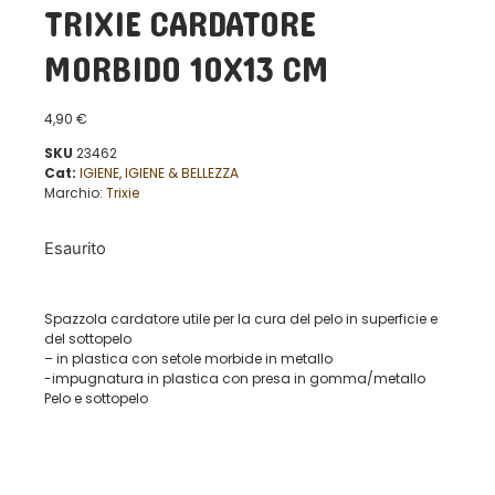
TRIXIE CARDATORE
MORBIDO 10X13 CM
4,90
€
SKU
23462
Cat:
IGIENE
,
IGIENE & BELLEZZA
Marchio:
Trixie
Esaurito
Spazzola cardatore utile per la cura del pelo in superficie e
del sottopelo
– in plastica con setole morbide in metallo
-impugnatura in plastica con presa in gomma/metallo
Pelo e sottopelo