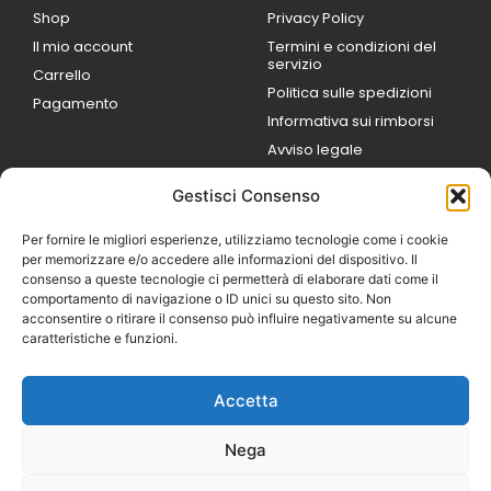
Shop
Privacy Policy
Il mio account
Termini e condizioni del
servizio
Carrello
Politica sulle spedizioni
Pagamento
Informativa sui rimborsi
Avviso legale
Gestisci Consenso
ORARI DI LAVORO
Lun / Ven – 0
9:00
/
20:00
Per fornire le migliori esperienze, utilizziamo tecnologie come i cookie
Sabato 0
9:00 /
per memorizzare e/o accedere alle informazioni del dispositivo. Il
14:00
consenso a queste tecnologie ci permetterà di elaborare dati come il
16:30 /
20:00
comportamento di navigazione o ID unici su questo sito. Non
Domenica
acconsentire o ritirare il consenso può influire negativamente su alcune
chiuso
caratteristiche e funzioni.
Accetta
© 2026 Exotic Life di
Castaldi Luca | P.IVA
Nega
IT07259351216
Designed with passion by