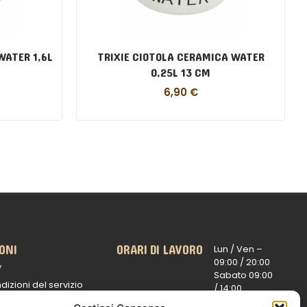
WATER 1,6L
TRIXIE CIOTOLA CERAMICA WATER
0,25L 13 CM
6,90
€
ONI
ORARI DI LAVORO
Lun / Ven –
0
9:00 /
20:00
y
Sabato 0
9:00
dizioni del servizio
/
14:00
16:30 /
20:00
 spedizioni