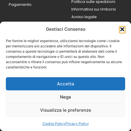
Politica sulle spedizioni
Pagamento
Informativa sui rimborsi
Avviso legale
Gestisci Consenso
ORARI DI LAVORO
Lun / Ven – 0
9:00
/
20:00
Per fornire le migliori esperienze, utilizziamo tecnologie come i cookie
Sabato 0
9:00 /
per memorizzare e/o accedere alle informazioni del dispositivo. Il
14:00
consenso a queste tecnologie ci permetterà di elaborare dati come il
16:30 /
20:00
comportamento di navigazione o ID unici su questo sito. Non
Domenica
acconsentire o ritirare il consenso può influire negativamente su alcune
chiuso
caratteristiche e funzioni.
Accetta
© 2026 Exotic Life di
Castaldi Luca | P.IVA
Nega
IT07259351216
Designed with passion by
Visualizza le preferenze
Bilogic – Agenzia di
Comunicazione
Cookie Policy
Privacy Policy