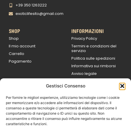
+39 350 1263222
exoticlifesito@gmail.com
SHOP
INFORMAZIONI
Shop
Privacy Policy
Il mio account
Termini e condizioni del
servizio
Carrello
Politica sulle spedizioni
Pagamento
Informativa sui rimborsi
Avviso legale
Gestisci Consenso
ORARI DI LAVORO
Lun / Ven – 0
9:00
/
20:00
Per fornire le migliori esperienze, utilizziamo tecnologie come i cookie
Sabato 0
9:00 /
per memorizzare e/o accedere alle informazioni del dispositivo. Il
14:00
consenso a queste tecnologie ci permetterà di elaborare dati come il
16:30 /
20:00
comportamento di navigazione o ID unici su questo sito. Non
Domenica
acconsentire o ritirare il consenso può influire negativamente su alcune
chiuso
caratteristiche e funzioni.