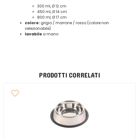
300 ml, Ø 12 cm
450 ml, Ø 14 cm
800 ml, Ø 17 cm
colore:
grigio / marrone / rosso (colore non
selezionabile)
lavabile
a mano
PRODOTTI CORRELATI