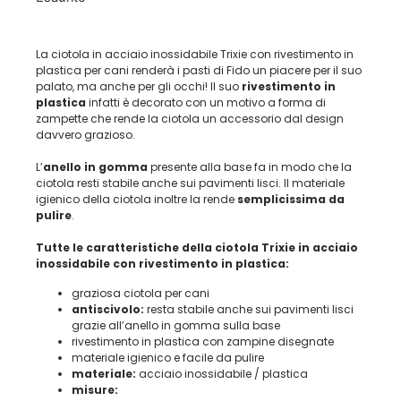
La ciotola in acciaio inossidabile Trixie con rivestimento in
plastica per cani renderà i pasti di Fido un piacere per il suo
palato, ma anche per gli occhi! Il suo
rivestimento in
plastica
infatti è decorato con un motivo a forma di
zampette che rende la ciotola un accessorio dal design
davvero grazioso.
L’
anello in gomma
presente alla base fa in modo che la
ciotola resti stabile anche sui pavimenti lisci. Il materiale
igienico della ciotola inoltre la rende
semplicissima da
pulire
.
Tutte le caratteristiche della ciotola Trixie in acciaio
inossidabile con rivestimento in plastica:
graziosa ciotola per cani
antiscivolo:
resta stabile anche sui pavimenti lisci
grazie all’anello in gomma sulla base
rivestimento in plastica con zampine disegnate
materiale igienico e facile da pulire
materiale:
acciaio inossidabile / plastica
misure: