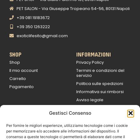
PET SALON - Via Giuseppe Tropeano 54-56, 80131 Napoli
+39 081 19183672
+39 350 1263222
exoticlifesito@gmail.com
SHOP
INFORMAZIONI
Shop
Privacy Policy
Il mio account
Termini e condizioni del
servizio
Carrello
Politica sulle spedizioni
Pagamento
Informativa sui rimborsi
Avviso legale
Gestisci Consenso
ORARI DI LAVORO
Lun / Ven – 0
9:00
/
20:00
Per fornire le migliori esperienze, utilizziamo tecnologie come i cookie
Sabato 0
9:00 /
per memorizzare e/o accedere alle informazioni del dispositivo. Il
14:00
consenso a queste tecnologie ci permetterà di elaborare dati come il