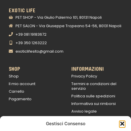
EXOTIC LIFE
PET SHOP - Via Giulio Palermo 101, 80131 Napoli
PET SALON - Via Giuseppe Tropeano 54-56, 80131 Napoli
+39 081 19183672
+39 350 1263222
exoticlifesito@gmail.com
SHOP
INFORMAZIONI
Shop
Privacy Policy
Il mio account
Termini e condizioni del
servizio
Carrello
Politica sulle spedizioni
Pagamento
Informativa sui rimborsi
Avviso legale
Gestisci Consenso
ORARI DI LAVORO
Lun / Ven – 0
9:00