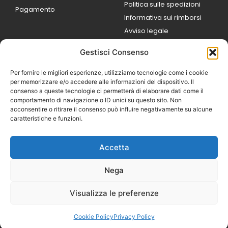
Politica sulle spedizioni
Pagamento
Informativa sui rimborsi
Avviso legale
Gestisci Consenso
ORARI DI LAVORO
Lun / Ven – 0
9:00
/
20:00
Per fornire le migliori esperienze, utilizziamo tecnologie come i cookie
Sabato 0
9:00 /
per memorizzare e/o accedere alle informazioni del dispositivo. Il
14:00
consenso a queste tecnologie ci permetterà di elaborare dati come il
16:30 /
20:00
comportamento di navigazione o ID unici su questo sito. Non
Domenica
acconsentire o ritirare il consenso può influire negativamente su alcune
chiuso
caratteristiche e funzioni.
Accetta
© 2026 Exotic Life di
Castaldi Luca | P.IVA
Nega
IT07259351216
Designed with passion by
Visualizza le preferenze
Bilogic – Agenzia di
Comunicazione
Cookie Policy
Privacy Policy