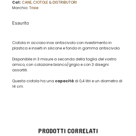
Cat:
CANE
,
CIOTOLE & DISTRIBUTORI
Marchio:
Trixie
Esaurito
Ciotola in acciaio inox antiscivolo con rivestimento in
plastica e inserti in silicone e fondo in gomma antiscivolo.
Disponibile in 3 misure a seconda della taglia del vostro
amico, con colazione bianco/grigio e con 3 disegni
assortiti.
Questa ciotola ha una
capacità
di 0,4 litri e un diametro di
14 cm.
PRODOTTI CORRELATI