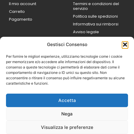
Il mio account
Termini e condizioni del
servizio
Carrello
Politica sulle spedizioni
Pagamento
Informativa sui rimborsi
Avviso legale
Gestisci Consenso
ORARI DI LAVORO
Lun / Ven – 0
9:00
/
20:00
Per fornire le migliori esperienze, utilizziamo tecnologie come i cookie
Sabato 0
9:00 /
per memorizzare e/o accedere alle informazioni del dispositivo. Il
14:00
consenso a queste tecnologie ci permetterà di elaborare dati come il
16:30 /
20:00
comportamento di navigazione o ID unici su questo sito. Non
Domenica
acconsentire o ritirare il consenso può influire negativamente su alcune
chiuso
caratteristiche e funzioni.
Accetta
© 2026 Exotic Life di
Castaldi Luca | P.IVA
Nega
IT07259351216
Designed with passion by
Visualizza le preferenze
Bilogic – Agenzia di
Comunicazione