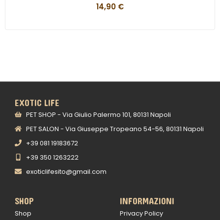
14,90
€
EXOTIC LIFE
PET SHOP - Via Giulio Palermo 101, 80131 Napoli
PET SALON - Via Giuseppe Tropeano 54-56, 80131 Napoli
+39 081 19183672
+39 350 1263222
exoticlifesito@gmail.com
SHOP
INFORMAZIONI
Shop
Privacy Policy