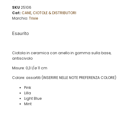
SKU
25106
Cat:
CANE
,
CIOTOLE & DISTRIBUTORI
Marchio:
Trixie
Esaurito
Ciotola in ceramica con anello in gomma sulla base,
antiscivolo
Misure: 0,3 l/ø 11 cm
Colore: assortiti (INSERIRE NELLE NOTE PREFERENZA COLORE)
Pink
Lilla
Light Blue
Mint