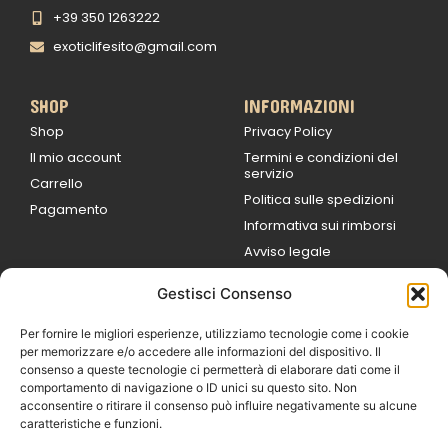
+39 350 1263222
exoticlifesito@gmail.com
SHOP
INFORMAZIONI
Shop
Privacy Policy
Il mio account
Termini e condizioni del
servizio
Carrello
Politica sulle spedizioni
Pagamento
Informativa sui rimborsi
Avviso legale
Gestisci Consenso
ORARI DI LAVORO
Lun / Ven – 0
9:00
/
20:00
Per fornire le migliori esperienze, utilizziamo tecnologie come i cookie
Sabato 0
9:00 /
per memorizzare e/o accedere alle informazioni del dispositivo. Il
14:00
consenso a queste tecnologie ci permetterà di elaborare dati come il
16:30 /
20:00
comportamento di navigazione o ID unici su questo sito. Non
Domenica
acconsentire o ritirare il consenso può influire negativamente su alcune
chiuso
caratteristiche e funzioni.