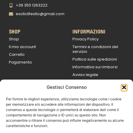
+39 350 1263222
exoticlifesito@gmail.com
SHOP
INFORMAZIONI
Shop
Privacy Policy
Il mio account
Termini e condizioni del
servizio
Carrello
Politica sulle spedizioni
Pagamento
Informativa sui rimborsi
Avviso legale
Gestisci Consenso
ORARI DI LAVORO
Lun / Ven – 0
9:00
/
20:00
Per fornire le migliori esperienze, utilizziamo tecnologie come i cookie
Sabato 0
9:00 /
per memorizzare e/o accedere alle informazioni del dispositivo. Il
14:00
consenso a queste tecnologie ci permetterà di elaborare dati come il
16:30 /
20:00
comportamento di navigazione o ID unici su questo sito. Non
Domenica
acconsentire o ritirare il consenso può influire negativamente su alcune
chiuso
caratteristiche e funzioni.