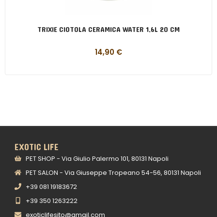
TRIXIE CIOTOLA CERAMICA WATER 1,6L 20 CM
14,90
€
EXOTIC LIFE
PET SHOP - Via Giulio Palermo 101, 80131 Napoli
PET SALON - Via Giuseppe Tropeano 54-56, 80131 Napoli
+39 081 19183672
+39 350 1263222
exoticlifesito@gmail.com