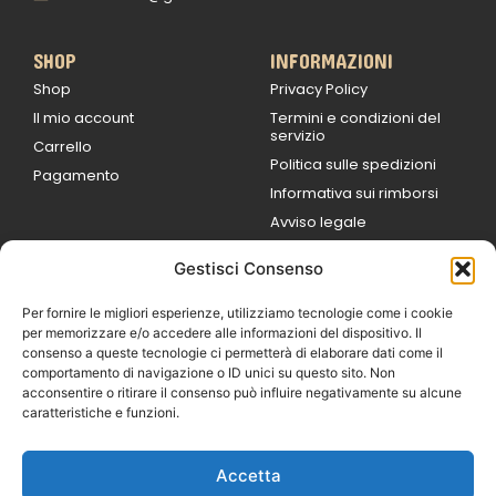
SHOP
INFORMAZIONI
Shop
Privacy Policy
Il mio account
Termini e condizioni del
servizio
Carrello
Politica sulle spedizioni
Pagamento
Informativa sui rimborsi
Avviso legale
Gestisci Consenso
ORARI DI LAVORO
Lun / Ven – 0
9:00
/
20:00
Per fornire le migliori esperienze, utilizziamo tecnologie come i cookie
Sabato 0
9:00 /
per memorizzare e/o accedere alle informazioni del dispositivo. Il
14:00
consenso a queste tecnologie ci permetterà di elaborare dati come il
16:30 /
20:00
comportamento di navigazione o ID unici su questo sito. Non
Domenica
acconsentire o ritirare il consenso può influire negativamente su alcune
chiuso
caratteristiche e funzioni.
Accetta
© 2026 Exotic Life di