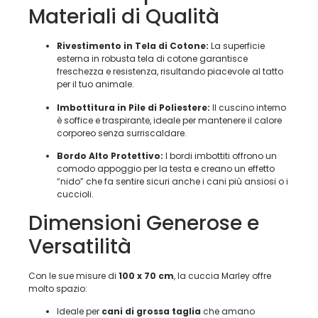
Materiali di Qualità
Rivestimento in Tela di Cotone:
La superficie
esterna in robusta tela di cotone garantisce
freschezza e resistenza, risultando piacevole al tatto
per il tuo animale.
Imbottitura in Pile di Poliestere:
Il cuscino interno
è soffice e traspirante, ideale per mantenere il calore
corporeo senza surriscaldare.
Bordo Alto Protettivo:
I bordi imbottiti offrono un
comodo appoggio per la testa e creano un effetto
“nido” che fa sentire sicuri anche i cani più ansiosi o i
cuccioli.
Dimensioni Generose e
Versatilità
Con le sue misure di
100 x 70 cm
, la cuccia Marley offre
molto spazio:
Ideale per
cani di grossa taglia
che amano