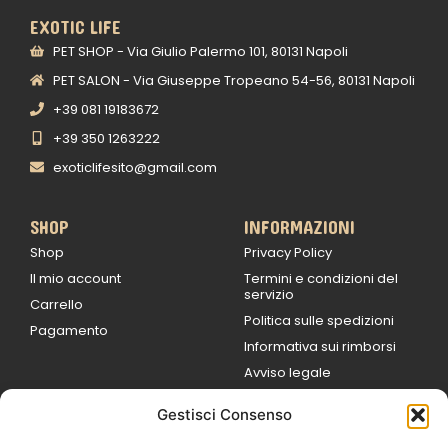
EXOTIC LIFE
PET SHOP - Via Giulio Palermo 101, 80131 Napoli
PET SALON - Via Giuseppe Tropeano 54-56, 80131 Napoli
+39 081 19183672
+39 350 1263222
exoticlifesito@gmail.com
SHOP
INFORMAZIONI
Shop
Privacy Policy
Il mio account
Termini e condizioni del
servizio
Carrello
Politica sulle spedizioni
Pagamento
Informativa sui rimborsi
Avviso legale
Gestisci Consenso
ORARI DI LAVORO
Lun / Ven – 0
9:00
/
20:00