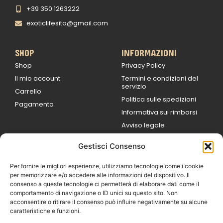
+39 350 1263222
exoticlifesito@gmail.com
SHOP
INFORMAZIONI
Shop
Privacy Policy
Il mio account
Termini e condizioni del
servizio
Carrello
Politica sulle spedizioni
Pagamento
Informativa sui rimborsi
Avviso legale
Gestisci Consenso
ORARI DI LAVORO
Lun / Ven – 0
9:00
/
20:00
Per fornire le migliori esperienze, utilizziamo tecnologie come i cookie
Sabato 0
9:00 /
per memorizzare e/o accedere alle informazioni del dispositivo. Il
14:00
consenso a queste tecnologie ci permetterà di elaborare dati come il
16:30 /
20:00
comportamento di navigazione o ID unici su questo sito. Non
Domenica
acconsentire o ritirare il consenso può influire negativamente su alcune
chiuso
caratteristiche e funzioni.