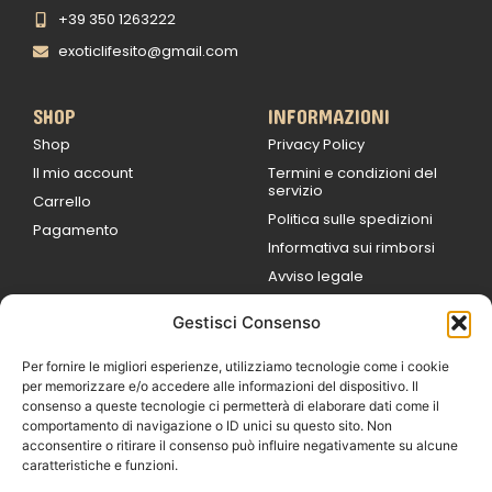
+39 350 1263222
exoticlifesito@gmail.com
SHOP
INFORMAZIONI
Shop
Privacy Policy
Il mio account
Termini e condizioni del
servizio
Carrello
Politica sulle spedizioni
Pagamento
Informativa sui rimborsi
Avviso legale
Gestisci Consenso
ORARI DI LAVORO
Lun / Ven – 0
9:00
/
20:00
Per fornire le migliori esperienze, utilizziamo tecnologie come i cookie
Sabato 0
9:00 /
per memorizzare e/o accedere alle informazioni del dispositivo. Il
14:00
consenso a queste tecnologie ci permetterà di elaborare dati come il
16:30 /
20:00
comportamento di navigazione o ID unici su questo sito. Non
Domenica
acconsentire o ritirare il consenso può influire negativamente su alcune
chiuso
caratteristiche e funzioni.