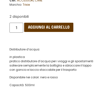
Cat:
ACCESSORI
,
CANE
Marchio:
Trixie
2 disponibili
AGGIUNGI AL CARRELLO
Distributore d’acqua:
in plastica
pratico distributore d’acqua per i viaggi e gli spostamenti
sollevare semplicemente la bottiglia e sbloccare il tappo
con gancio e laccio staccabile per il trasporto
Disponibile nei colori: nero e rosso
Capacità: 500ml