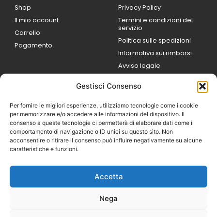
Shop
Privacy Policy
Il mio account
Termini e condizioni del
servizio
Carrello
Politica sulle spedizioni
Pagamento
Informativa sui rimborsi
Avviso legale
Gestisci Consenso
ORARI DI LAVORO
Lun / Ven – 0
9:00
/
20:00
Per fornire le migliori esperienze, utilizziamo tecnologie come i cookie
Sabato 0
9:00 /
per memorizzare e/o accedere alle informazioni del dispositivo. Il
14:00
consenso a queste tecnologie ci permetterà di elaborare dati come il
16:30 /
20:00
comportamento di navigazione o ID unici su questo sito. Non
Domenica
acconsentire o ritirare il consenso può influire negativamente su alcune
chiuso
caratteristiche e funzioni.
Accetta
© 2026 Exotic Life di
Castaldi Luca | P.IVA
Nega
IT07259351216
Designed with passion by