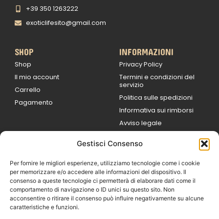
+39 350 1263222
exoticlifesito@gmail.com
SHOP
INFORMAZIONI
Shop
Privacy Policy
Il mio account
Termini e condizioni del
servizio
Carrello
Politica sulle spedizioni
Pagamento
Informativa sui rimborsi
Avviso legale
Gestisci Consenso
ORARI DI LAVORO
Lun / Ven – 0
9:00
/
20:00
Per fornire le migliori esperienze, utilizziamo tecnologie come i cookie
Sabato 0
9:00 /
per memorizzare e/o accedere alle informazioni del dispositivo. Il
14:00
consenso a queste tecnologie ci permetterà di elaborare dati come il
16:30 /
20:00
comportamento di navigazione o ID unici su questo sito. Non
Domenica
acconsentire o ritirare il consenso può influire negativamente su alcune
chiuso
caratteristiche e funzioni.