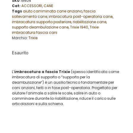
SKU
19404
Cat:
ACCESSORI
,
CANE
Tags
aiuto camminata cane anziano
,
fascia
sollevamento cane
,
imbracatura post-operatoria cane
,
imbracatura supporto posteriore
,
riabilitazione cane
,
supporto deambulazione cane
,
Trixie 1940
,
Trixie
imbracatura fascia cani
Marchio:
Trixie
Esaurito
L’
imbracatura a fascia Trixie
(spesso identificata come
imbracatura di supporto o “supporto per la
deambulazione”) è un ausilio tecnico fondamentale per
cani anziani,
feriti o in fase post-operatoria.
Progettata per
aiutare l’animale a salire le scale,
salire in auto o
camminare durante la riabilitazione,
riduce il carico sulle
articolazioni e sulla schiena.