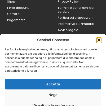
Shop
Privacy Policy
Il mio account
Termini e condizioni del
servizio
Carrello
Politica sulle spedizioni
Pagamento
Informativa sui rimborsi
Avviso legale
Gestisci Consenso
ORARI DI LAVORO
Lun / Ven – 0
9:00
/
20:00
Per fornire le migliori esperienze, utilizziamo tecnologie come i cookie
Sabato 0
9:00 /
per memorizzare e/o accedere alle informazioni del dispositivo. Il
14:00
consenso a queste tecnologie ci permetterà di elaborare dati come il
16:30 /
20:00
comportamento di navigazione o ID unici su questo sito. Non
Domenica
acconsentire o ritirare il consenso può influire negativamente su alcune
chiuso
caratteristiche e funzioni.
Accetta
© 2026 Exotic Life di
Castaldi Luca | P.IVA
Nega
IT07259351216
Designed with passion by
Visualizza le preferenze