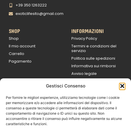
+39 350 1263222
exoticlifesito@gmail.com
SHOP
INFORMAZIONI
Shop
Privacy Policy
Il mio account
Termini e condizioni del
servizio
Carrello
Politica sulle spedizioni
Pagamento
Informativa sui rimborsi
Avviso legale
Gestisci Consenso
ORARI DI LAVORO
Lun / Ven – 0
9:00
/
20:00
Per fornire le migliori esperienze, utilizziamo tecnologie come i cookie
Sabato 0
9:00 /
per memorizzare e/o accedere alle informazioni del dispositivo. Il
14:00
consenso a queste tecnologie ci permetterà di elaborare dati come il
16:30 /
20:00
comportamento di navigazione o ID unici su questo sito. Non
Domenica
acconsentire o ritirare il consenso può influire negativamente su alcune
chiuso
caratteristiche e funzioni.