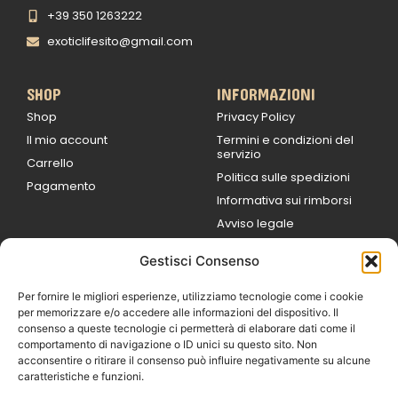
+39 350 1263222
exoticlifesito@gmail.com
SHOP
INFORMAZIONI
Shop
Privacy Policy
Il mio account
Termini e condizioni del
servizio
Carrello
Politica sulle spedizioni
Pagamento
Informativa sui rimborsi
Avviso legale
Gestisci Consenso
ORARI DI LAVORO
Lun / Ven – 0
9:00
/
20:00
Per fornire le migliori esperienze, utilizziamo tecnologie come i cookie
Sabato 0
9:00 /
per memorizzare e/o accedere alle informazioni del dispositivo. Il
14:00
consenso a queste tecnologie ci permetterà di elaborare dati come il
16:30 /
20:00
comportamento di navigazione o ID unici su questo sito. Non
Domenica
acconsentire o ritirare il consenso può influire negativamente su alcune
chiuso
caratteristiche e funzioni.