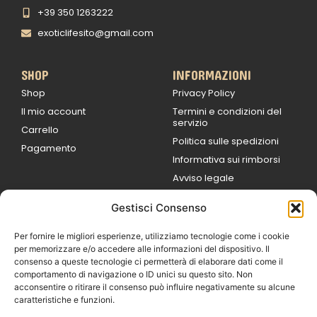
+39 350 1263222
exoticlifesito@gmail.com
SHOP
INFORMAZIONI
Shop
Privacy Policy
Il mio account
Termini e condizioni del
servizio
Carrello
Politica sulle spedizioni
Pagamento
Informativa sui rimborsi
Avviso legale
Gestisci Consenso
ORARI DI LAVORO
Lun / Ven – 0
9:00
/
20:00
Per fornire le migliori esperienze, utilizziamo tecnologie come i cookie
Sabato 0
9:00 /
per memorizzare e/o accedere alle informazioni del dispositivo. Il
14:00
consenso a queste tecnologie ci permetterà di elaborare dati come il
16:30 /
20:00
comportamento di navigazione o ID unici su questo sito. Non
Domenica
acconsentire o ritirare il consenso può influire negativamente su alcune
chiuso
caratteristiche e funzioni.