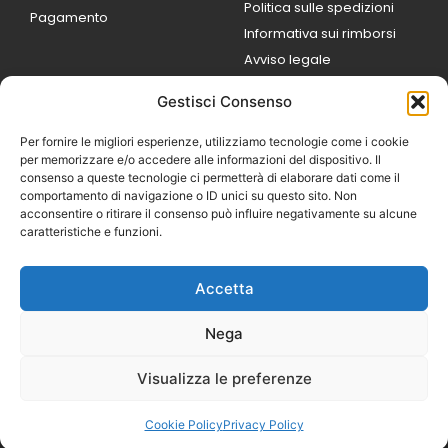
Politica sulle spedizioni
Pagamento
Informativa sui rimborsi
Avviso legale
Gestisci Consenso
ORARI DI LAVORO
Lun / Ven – 0
9:00
/
20:00
Per fornire le migliori esperienze, utilizziamo tecnologie come i cookie
Sabato 0
9:00 /
per memorizzare e/o accedere alle informazioni del dispositivo. Il
14:00
consenso a queste tecnologie ci permetterà di elaborare dati come il
16:30 /
20:00
comportamento di navigazione o ID unici su questo sito. Non
Domenica
acconsentire o ritirare il consenso può influire negativamente su alcune
chiuso
caratteristiche e funzioni.
Accetta
© 2026 Exotic Life di
Castaldi Luca | P.IVA
Nega
IT07259351216
Designed with passion by
Visualizza le preferenze
Bilogic – Agenzia di
Comunicazione
Cookie Policy
Privacy Policy