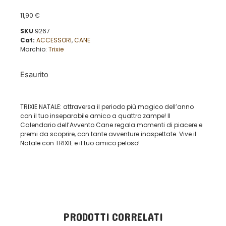
11,90
€
SKU
9267
Cat:
ACCESSORI
,
CANE
Marchio:
Trixie
Esaurito
TRIXIE NATALE: attraversa il periodo più magico dell’anno
con il tuo inseparabile amico a quattro zampe! Il
Calendario dell’Avvento Cane regala momenti di piacere e
premi da scoprire, con tante avventure inaspettate. Vive il
Natale con TRIXIE e il tuo amico peloso!
PRODOTTI CORRELATI