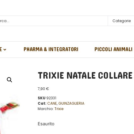
Categorie
E
PHARMA & INTEGRATORI
PICCOLI ANIMALI
TRIXIE NATALE COLLAR
7,90
€
SKU
92331
Cat:
CANE
,
GUINZAGLIERIA
Marchio:
Trixie
Esaurito