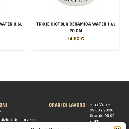
WATER 0,6L
TRIXIE CIOTOLA CERAMICA WATER 1,6L
20 CM
14,90
€
ONI
ORARI DI LAVORO
Lun / Ven –
0
9:00 /
20:00
y
Sabato 0
9:00
dizioni del servizio
/
14:00
16:30 /
20:00
 spedizioni