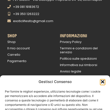
+39 081 19183672
+39 350 1263222
exoticlifesito@gmail.com
SHOP
INFORMAZIONI
Shop
Privacy Policy
Il mio account
Termini e condizioni del
servizio
Carrello
Politica sulle spedizioni
Pagamento
Informativa sui rimborsi
Avviso legale
Gestisci Consenso
ORARI DI LAVORO
Lun / Ven – 0
9:00
/
20:00
Per fornire le migliori esperienze, utilizziamo tecnologie come i cookie
Sabato 0
9:00 /
per memorizzare e/o accedere alle informazioni del dispositivo. Il
14:00
consenso a queste tecnologie ci permetterà di elaborare dati come il
16:30 /
20:00
comportamento di navigazione o ID unici su questo sito. Non
Domenica
acconsentire o ritirare il consenso può influire negativamente su alcune