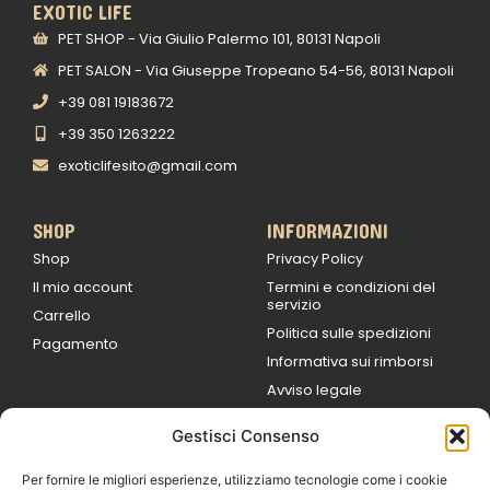
EXOTIC LIFE
PET SHOP - Via Giulio Palermo 101, 80131 Napoli
PET SALON - Via Giuseppe Tropeano 54-56, 80131 Napoli
+39 081 19183672
+39 350 1263222
exoticlifesito@gmail.com
SHOP
INFORMAZIONI
Shop
Privacy Policy
Il mio account
Termini e condizioni del
servizio
Carrello
Politica sulle spedizioni
Pagamento
Informativa sui rimborsi
Avviso legale
Gestisci Consenso
ORARI DI LAVORO
Lun / Ven – 0
9:00
/
20:00
Per fornire le migliori esperienze, utilizziamo tecnologie come i cookie
Sabato 0
9:00 /