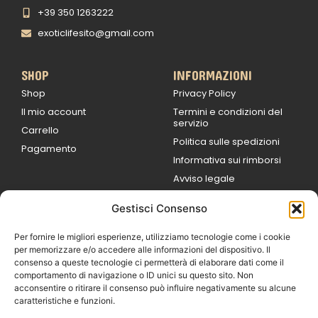
+39 350 1263222
exoticlifesito@gmail.com
SHOP
INFORMAZIONI
Shop
Privacy Policy
Il mio account
Termini e condizioni del
servizio
Carrello
Politica sulle spedizioni
Pagamento
Informativa sui rimborsi
Avviso legale
Gestisci Consenso
ORARI DI LAVORO
Lun / Ven – 0
9:00
/
20:00
Per fornire le migliori esperienze, utilizziamo tecnologie come i cookie
Sabato 0
9:00 /
per memorizzare e/o accedere alle informazioni del dispositivo. Il
14:00
consenso a queste tecnologie ci permetterà di elaborare dati come il
16:30 /
20:00
comportamento di navigazione o ID unici su questo sito. Non
Domenica
acconsentire o ritirare il consenso può influire negativamente su alcune
chiuso
caratteristiche e funzioni.