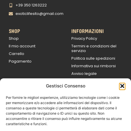
+39 350 1263222
exoticlifesito@gmail.com
SHOP
INFORMAZIONI
Shop
Privacy Policy
Il mio account
Termini e condizioni del
servizio
Carrello
Politica sulle spedizioni
Pagamento
Informativa sui rimborsi
Avviso legale
Gestisci Consenso
ORARI DI LAVORO
Lun / Ven – 0
9:00
/
20:00
Per fornire le migliori esperienze, utilizziamo tecnologie come i cookie
Sabato 0
9:00 /
per memorizzare e/o accedere alle informazioni del dispositivo. Il
14:00
consenso a queste tecnologie ci permetterà di elaborare dati come il
16:30 /
20:00
comportamento di navigazione o ID unici su questo sito. Non
Domenica
acconsentire o ritirare il consenso può influire negativamente su alcune
chiuso
caratteristiche e funzioni.