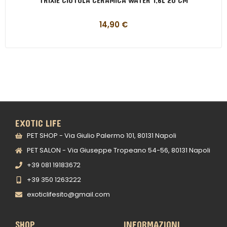
TRIXIE CIOTOLA CERAMICA WATER 1,6L 20 CM
14,90
€
EXOTIC LIFE
PET SHOP - Via Giulio Palermo 101, 80131 Napoli
PET SALON - Via Giuseppe Tropeano 54-56, 80131 Napoli
+39 081 19183672
+39 350 1263222
exoticlifesito@gmail.com
SHOP
INFORMAZIONI