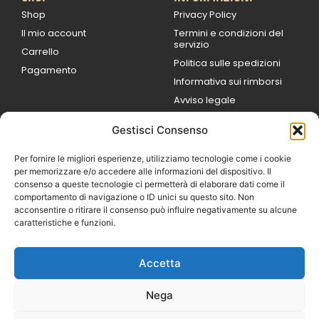
Shop
Privacy Policy
Il mio account
Termini e condizioni del
servizio
Carrello
Politica sulle spedizioni
Pagamento
Informativa sui rimborsi
Avviso legale
Gestisci Consenso
ORARI DI LAVORO
Lun / Ven – 0
9:00
/
20:00
Per fornire le migliori esperienze, utilizziamo tecnologie come i cookie
Sabato 0
9:00 /
per memorizzare e/o accedere alle informazioni del dispositivo. Il
14:00
consenso a queste tecnologie ci permetterà di elaborare dati come il
16:30 /
20:00
comportamento di navigazione o ID unici su questo sito. Non
Domenica
acconsentire o ritirare il consenso può influire negativamente su alcune
chiuso
caratteristiche e funzioni.
Accetta
© 2026 Exotic Life di
Castaldi Luca | P.IVA
Nega
IT07259351216
Designed with passion by