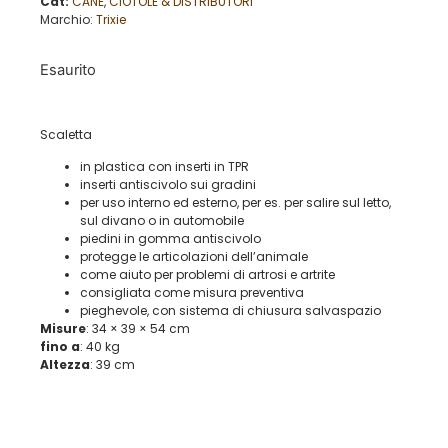
Cat:
CANE
,
CIOTOLE & DISTRIBUTORI
Marchio:
Trixie
Esaurito
Scaletta
in plastica con inserti in TPR
inserti antiscivolo sui gradini
per uso interno ed esterno, per es. per salire sul letto,
sul divano o in automobile
piedini in gomma antiscivolo
protegge le articolazioni dell’animale
come aiuto per problemi di artrosi e artrite
consigliata come misura preventiva
pieghevole, con sistema di chiusura salvaspazio
Misure
: 34 × 39 × 54 cm
fino a
: 40 kg
Altezza
: 39 cm