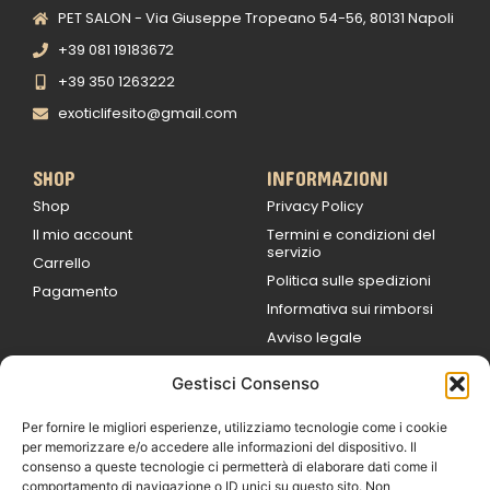
PET SALON - Via Giuseppe Tropeano 54-56, 80131 Napoli
+39 081 19183672
+39 350 1263222
exoticlifesito@gmail.com
SHOP
INFORMAZIONI
Shop
Privacy Policy
Il mio account
Termini e condizioni del
servizio
Carrello
Politica sulle spedizioni
Pagamento
Informativa sui rimborsi
Avviso legale
Gestisci Consenso
ORARI DI LAVORO
Lun / Ven – 0
9:00
/
20:00
Per fornire le migliori esperienze, utilizziamo tecnologie come i cookie
Sabato 0
9:00 /
per memorizzare e/o accedere alle informazioni del dispositivo. Il
14:00
consenso a queste tecnologie ci permetterà di elaborare dati come il
16:30 /
20:00
comportamento di navigazione o ID unici su questo sito. Non