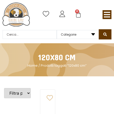
0
120X80 CM
Home
/ Prodotti taggati “120x80 cm”