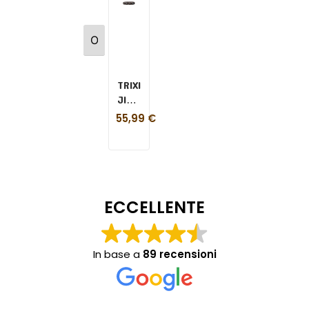
TRIXIE
JIMMY
CUSCINO
55,99
€
NERO
120X80
CM
ECCELLENTE
In base a
89 recensioni