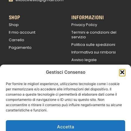
SHOP
INFORMAZIONI
Shop
Privacy Policy
Il mio account
Termini e condizioni del
servizio
Carrello
Politica sulle spedizioni
Pagamento
Informativa sui rimborsi
Avviso legale
Gestisci Consenso
ORARI DI LAVORO
Lun / Ven – 0
9:00
/
20:00
Per fornire le migliori esperienze, utilizziamo tecnologie come i cookie
Sabato 0
9:00 /
per memorizzare e/o accedere alle informazioni del dispositivo. Il
14:00
consenso a queste tecnologie ci permetterà di elaborare dati come il
16:30 /
20:00
comportamento di navigazione o ID unici su questo sito. Non
Domenica
acconsentire o ritirare il consenso può influire negativamente su alcune
chiuso
caratteristiche e funzioni.
Accetta