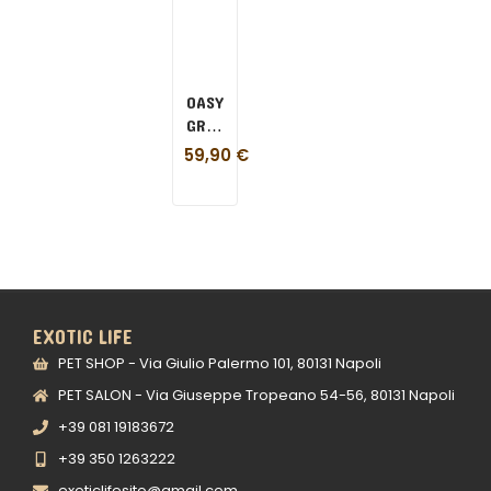
OASY
GRAIN
FREE
59,90
€
GATTO
ADULT
TACCHINO
7,5
KG
EXOTIC LIFE
PET SHOP - Via Giulio Palermo 101, 80131 Napoli
PET SALON - Via Giuseppe Tropeano 54-56, 80131 Napoli
+39 081 19183672
+39 350 1263222
exoticlifesito@gmail.com