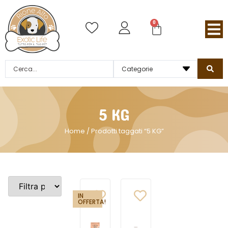
0
5 KG
Home
/ Prodotti taggati “5 KG”
IN
OFFERTA!