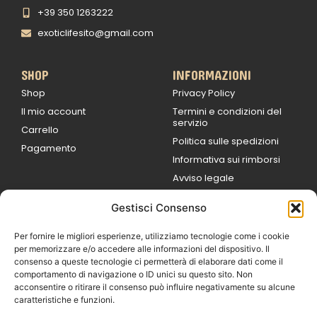
+39 350 1263222
exoticlifesito@gmail.com
SHOP
INFORMAZIONI
Shop
Privacy Policy
Il mio account
Termini e condizioni del
servizio
Carrello
Politica sulle spedizioni
Pagamento
Informativa sui rimborsi
Avviso legale
Gestisci Consenso
ORARI DI LAVORO
Lun / Ven – 0
9:00
/
20:00
Per fornire le migliori esperienze, utilizziamo tecnologie come i cookie
Sabato 0
9:00 /
per memorizzare e/o accedere alle informazioni del dispositivo. Il
14:00
consenso a queste tecnologie ci permetterà di elaborare dati come il
16:30 /
20:00
comportamento di navigazione o ID unici su questo sito. Non
Domenica
acconsentire o ritirare il consenso può influire negativamente su alcune
chiuso
caratteristiche e funzioni.