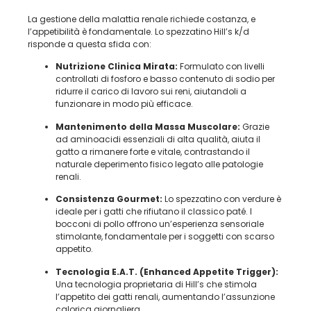
La gestione della malattia renale richiede costanza, e
l’appetibilità è fondamentale. Lo spezzatino Hill’s k/d
risponde a questa sfida con:
Nutrizione Clinica Mirata:
Formulato con livelli
controllati di fosforo e basso contenuto di sodio per
ridurre il carico di lavoro sui reni, aiutandoli a
funzionare in modo più efficace.
Mantenimento della Massa Muscolare:
Grazie
ad aminoacidi essenziali di alta qualità, aiuta il
gatto a rimanere forte e vitale, contrastando il
naturale deperimento fisico legato alle patologie
renali.
Consistenza Gourmet:
Lo spezzatino con verdure è
ideale per i gatti che rifiutano il classico paté. I
bocconi di pollo offrono un’esperienza sensoriale
stimolante, fondamentale per i soggetti con scarso
appetito.
Tecnologia E.A.T. (Enhanced Appetite Trigger):
Una tecnologia proprietaria di Hill’s che stimola
l’appetito dei gatti renali, aumentando l’assunzione
calorica giornaliera.