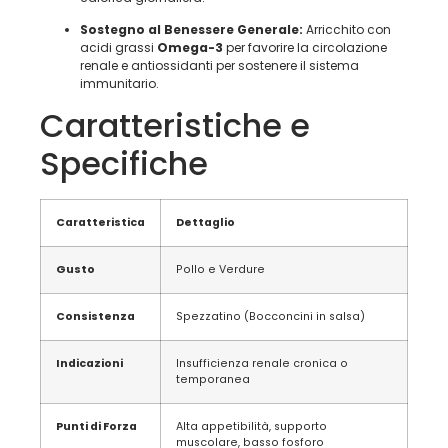
Sostegno al Benessere Generale:
Arricchito con
acidi grassi
Omega-3
per favorire la circolazione
renale e antiossidanti per sostenere il sistema
immunitario.
Caratteristiche e
Specifiche
Caratteristica
Dettaglio
Gusto
Pollo e Verdure
Consistenza
Spezzatino (Bocconcini in salsa)
Indicazioni
Insufficienza renale cronica o
temporanea
Punti di Forza
Alta appetibilità, supporto
muscolare, basso fosforo