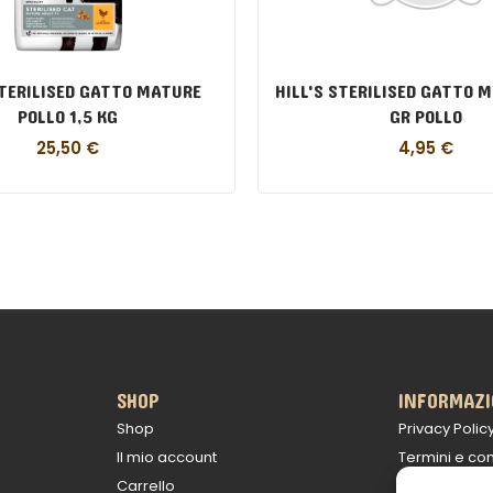
STERILISED GATTO MATURE
HILL'S STERILISED GATTO 
POLLO 1,5 KG
GR POLLO
25,50
€
4,95
€
SHOP
INFORMAZI
Shop
Privacy Polic
Il mio account
Termini e con
Carrello
Politica sulle