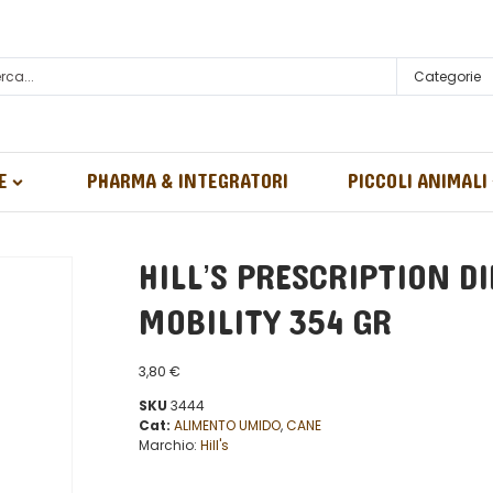
Categorie
E
PHARMA & INTEGRATORI
PICCOLI ANIMALI
HILL’S PRESCRIPTION D
MOBILITY 354 GR
3,80
€
SKU
3444
Cat:
ALIMENTO UMIDO
,
CANE
Marchio:
Hill's