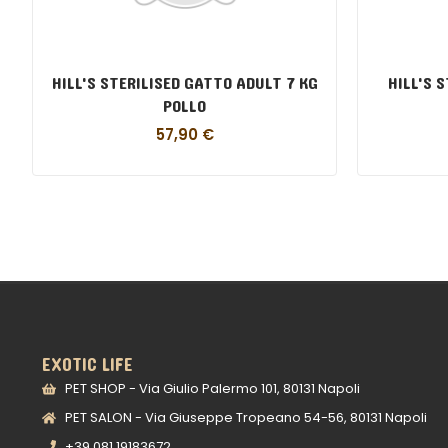
HILL'S STERILISED GATTO ADULT 7 KG
HILL'S 
POLLO
57,90
€
EXOTIC LIFE
PET SHOP - Via Giulio Palermo 101, 80131 Napoli
PET SALON - Via Giuseppe Tropeano 54-56, 80131 Napoli
+39 081 19183672