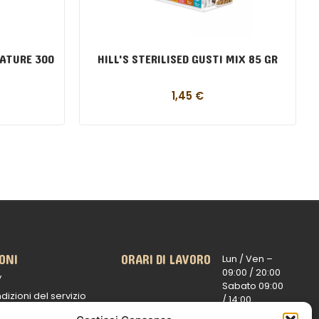
MATURE 300
HILL'S STERILISED GUSTI MIX 85 GR
1,45
€
ONI
ORARI DI LAVORO
Lun / Ven –
0
9:00 /
20:00
y
Sabato 0
9:00
dizioni del servizio
/
14:00
16:30 /
20:00
 spedizioni