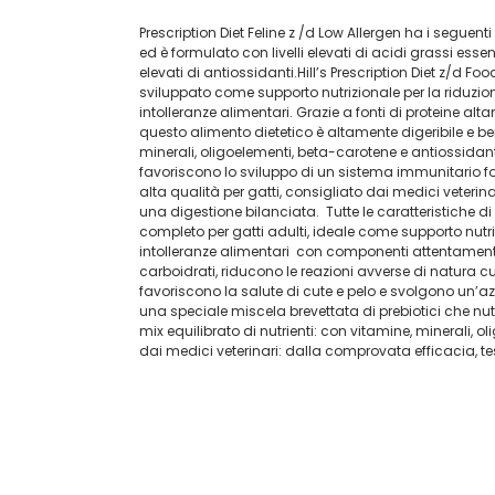
Prescription Diet Feline z /d Low Allergen ha i seguent
ed è formulato con livelli elevati di acidi grassi essenz
elevati di antiossidanti.Hill’s Prescription Diet z/d Foo
sviluppato come supporto nutrizionale per la riduzion
intolleranze alimentari. Grazie a fonti di proteine al
questo alimento dietetico è altamente digeribile e ben
minerali, oligoelementi, beta-carotene e antiossidanti
favoriscono lo sviluppo di un sistema immunitario forte
alta qualità per gatti, consigliato dai medici veterina
una digestione bilanciata. Tutte le caratteristiche di 
completo per gatti adulti, ideale come supporto nutriz
intolleranze alimentari con componenti attentamente s
carboidrati, riducono le reazioni avverse di natura c
favoriscono la salute di cute e pelo e svolgono un’
una speciale miscela brevettata di prebiotici che nutr
mix equilibrato di nutrienti: con vitamine, minerali, 
dai medici veterinari: dalla comprovata efficacia, t