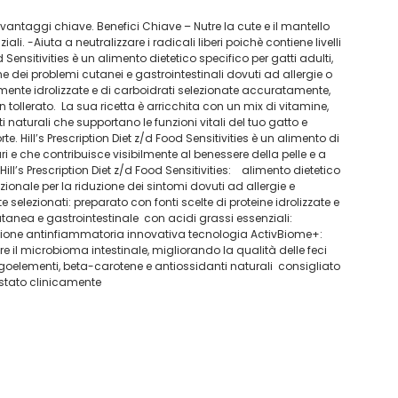
i vantaggi chiave. Benefici Chiave – Nutre la cute e il mantello
iali. -Aiuta a neutralizzare i radicali liberi poichè contiene livelli
d Sensitivities è un alimento dietetico specifico per gatti adulti,
e dei problemi cutanei e gastrointestinali dovuti ad allergie o
tamente idrolizzate e di carboidrati selezionate accuratamente,
 tollerato. La sua ricetta è arricchita con un mix di vitamine,
 naturali che supportano le funzioni vitali del tuo gatto e
. Hill’s Prescription Diet z/d Food Sensitivities è un alimento di
ri e che contribuisce visibilmente al benessere della pelle e a
Hill’s Prescription Diet z/d Food Sensitivities: alimento dietetico
ionale per la riduzione dei sintomi dovuti ad allergie e
elezionati: preparato con fonti scelte di proteine idrolizzate e
utanea e gastrointestinale con acidi grassi essenziali:
azione antinfiammatoria innovativa tecnologia ActivBiome+:
e il microbioma intestinale, migliorando la qualità delle feci
oligoelementi, beta-carotene e antiossidanti naturali consigliato
estato clinicamente